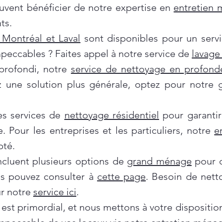
euvent bénéficier de notre expertise en
entretien
ts.
Montréal et Laval
sont disponibles pour un servi
mpeccables ? Faites appel à notre service de
lavage 
profondi, notre
service de nettoyage en profond
ez une solution plus générale, optez pour notre
es services de
nettoyage résidentiel
pour garantir
e. Pour les entreprises et les particuliers, notre
e
pté.
incluent plusieurs options de
grand ménage
pour d
us pouvez consulter à
cette page
. Besoin de nett
ur notre
service ici
.
 est primordial, et nous mettons à votre dispositi