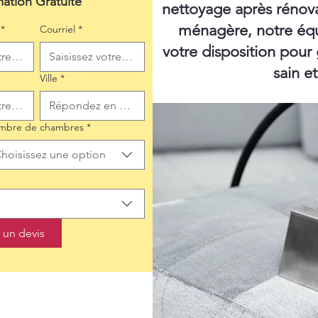
mation Gratuite
nettoyage après rénov
ménagère, notre équ
*
Courriel
*
votre disposition pour
sain e
Ville
*
mbre de chambres
*
hoisissez une option
un devis