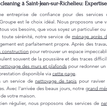
leaning à Saint-Jean-sur-Richelieu: Expertis
e entreprise de confiance pour des services
 Groupe est le choix idéal. Nous proposons une 
ous vos besoins, que vous soyez un particulier ou 
oute sérénité, notre service de
ménage après 
gement est parfaitement propre. Après des travau
 construction
pour retrouver un espace impeccabl
ent souvent de la poussière et des traces difficil
nettoyage des murs et plafonds
pour redonner un c
prestation disponible via
cette page
.
ns un service de
nettoyage de tapis
pour raviver
es. Avec l'arrivée des beaux jours, notre
grand mé
de votre maison.
tien régulier, nous proposons des services de
ne