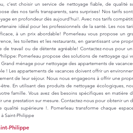
, c'est choisir un service de nettoyage fiable, de qualité s
se des nos tarifs transparents, sans surprises! Nos tarifs sont
toyage en profondeur dès aujourd'hui!. Avec nos tarifs compéti
tenaire idéal pour les professionnels de la santé. Les nos tari
fficace, à un prix abordable! Pomerleau vous propose un g
ence, les toilettes et les restaurants, en garantissant une pro
re de travail ou de détente agréable! Contactez-nous pour un 
-Philippe: Pomerleau propose des solutions de nettoyage qui 
. Grand ménage pour nettoyage des appartements de vacances 
ble ! Les appartements de vacances doivent offrir un environne
inement de leur séjour. Nous nous engageons à offrir une prop
-être. En utilisant des produits de nettoyage écologiques, no
otre famille. Vous avez des besoins spécifiques en matière
r une prestation sur mesure. Contactez-nous pour obtenir un de
e qualité supérieure !. Pomerleau transforme chaque espac
 à Saint-Philippe
int-Philippe