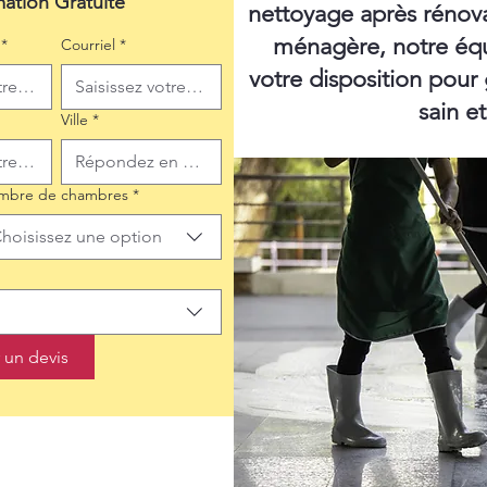
mation Gratuite
nettoyage après rénov
ménagère, notre équ
*
Courriel
*
votre disposition pour
sain e
Ville
*
mbre de chambres
*
hoisissez une option
un devis