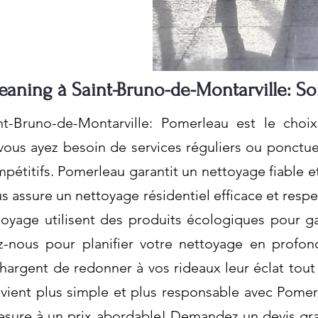
eaning à Saint-Bruno-de-Montarville: So
nt-Bruno-de-Montarville: Pomerleau est le cho
ous ayez besoin de services réguliers ou ponctue
pétitifs. Pomerleau garantit un nettoyage fiable e
s assure un nettoyage résidentiel efficace et res
yage utilisent des produits écologiques pour gara
-nous pour planifier votre nettoyage en profon
argent de redonner à vos rideaux leur éclat tout 
evient plus simple et plus responsable avec Pome
esure à un prix abordable! Demandez un devis gra