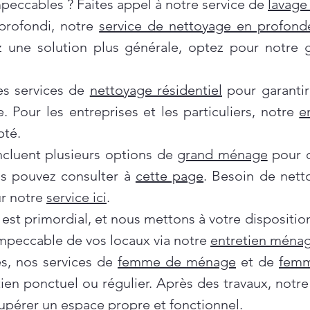
mpeccables ? Faites appel à notre service de
lavage 
profondi, notre
service de nettoyage en profond
ez une solution plus générale, optez pour notre
es services de
nettoyage résidentiel
pour garantir
e. Pour les entreprises et les particuliers, notre
e
pté.
incluent plusieurs options de
grand ménage
pour d
us pouvez consulter à
cette page
. Besoin de nett
ur notre
service ici
.
 est primordial, et nous mettons à votre dispositi
impeccable de vos locaux via notre
entretien ménag
es, nos services de
femme de ménage
et de
femm
tien ponctuel ou régulier. Après des travaux, notr
pérer un espace propre et fonctionnel.