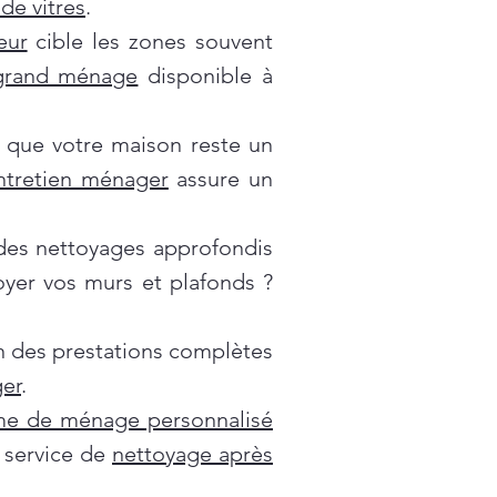
de vitres
.
eur
cible les zones souvent
grand ménage
disponible à
 que votre maison reste un
ntretien ménager
assure un
es nettoyages approfondis
oyer vos murs et plafonds ?
on des prestations complètes
er
.
e de ménage personnalisé
e service de
nettoyage après