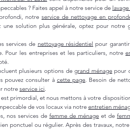
mpeccables ? Faites appel à notre service de
lavage 
profondi, notre
service de nettoyage en profond
ez une solution plus générale, optez pour notre
es services de
nettoyage résidentiel
pour garantir
e. Pour les entreprises et les particuliers, notre
e
pté.
incluent plusieurs options de
grand ménage
pour d
us pouvez consulter à
cette page
. Besoin de nett
ur notre
service ici
.
 est primordial, et nous mettons à votre dispositi
impeccable de vos locaux via notre
entretien ménag
es, nos services de
femme de ménage
et de
femm
tien ponctuel ou régulier. Après des travaux, notr