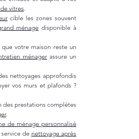
de vitres
.
eur
cible les zones souvent
grand ménage
disponible à
 que votre maison reste un
ntretien ménager
assure un
es nettoyages approfondis
oyer vos murs et plafonds ?
on des prestations complètes
er
.
e de ménage personnalisé
e service de
nettoyage après