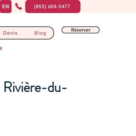
(855) 604-5477
EN
Réserver
Devis
Blog
8
 Rivière-du-