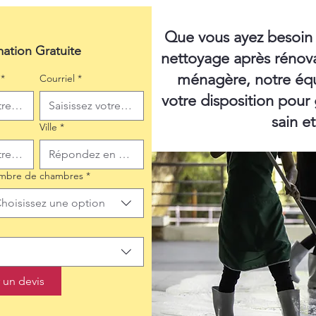
Que vous ayez besoin
mation Gratuite
nettoyage après rénov
ménagère, notre équ
*
Courriel
*
votre disposition pour
sain e
Ville
*
mbre de chambres
*
hoisissez une option
un devis