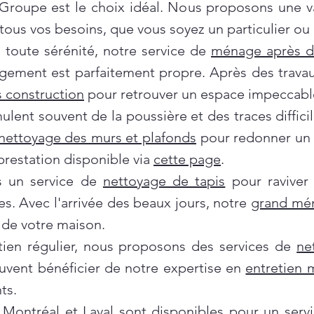
 Groupe est le choix idéal. Nous proposons une 
ous vos besoins, que vous soyez un particulier ou 
oute sérénité, notre service de
ménage après 
gement est parfaitement propre. Après des travau
 construction
pour retrouver un espace impeccabl
ent souvent de la poussière et des traces difficil
nettoyage des murs et plafonds
pour redonner un c
prestation disponible via
cette page
.
ns un service de
nettoyage de tapis
pour raviver
es. Avec l'arrivée des beaux jours, notre
grand mé
de votre maison.
tien régulier, nous proposons des services de
ne
euvent bénéficier de notre expertise en
entretien
ts.
Montréal et Laval
sont disponibles pour un servi