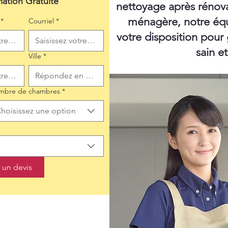
mation Gratuite
nettoyage après rénov
ménagère, notre équ
*
Courriel
*
votre disposition pour
sain e
Ville
*
mbre de chambres
*
hoisissez une option
un devis