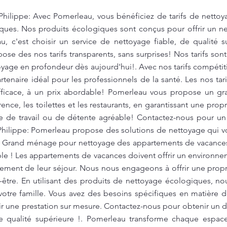
Philippe: Avec Pomerleau, vous bénéficiez de tarifs de nettoy
ques. Nos produits écologiques sont conçus pour offrir un ne
, c'est choisir un service de nettoyage fiable, de qualité s
se des nos tarifs transparents, sans surprises! Nos tarifs sont
toyage en profondeur dès aujourd'hui!. Avec nos tarifs compéti
tenaire idéal pour les professionnels de la santé. Les nos tari
fficace, à un prix abordable! Pomerleau vous propose un g
ence, les toilettes et les restaurants, en garantissant une pro
re de travail ou de détente agréable! Contactez-nous pour un 
-Philippe: Pomerleau propose des solutions de nettoyage qui 
. Grand ménage pour nettoyage des appartements de vacances 
ble ! Les appartements de vacances doivent offrir un environne
inement de leur séjour. Nous nous engageons à offrir une prop
-être. En utilisant des produits de nettoyage écologiques, no
otre famille. Vous avez des besoins spécifiques en matière
r une prestation sur mesure. Contactez-nous pour obtenir un de
e qualité supérieure !. Pomerleau transforme chaque espac