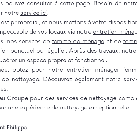
us pouvez consulter à
cette page
. Besoin de nett
ur notre
service ici
.
 est primordial, et nous mettons à votre dispositi
impeccable de vos locaux via notre
entretien ménag
es, nos services de
femme de ménage
et de
femm
tien ponctuel ou régulier. Après des travaux, notr
pérer un espace propre et fonctionnel.
née, optez pour notre
entretien ménager fe
 de nettoyage. Découvrez également notre servi
es.
au Groupe pour des services de nettoyage complet
ur une expérience de nettoyage exceptionnelle.
nt-Philippe