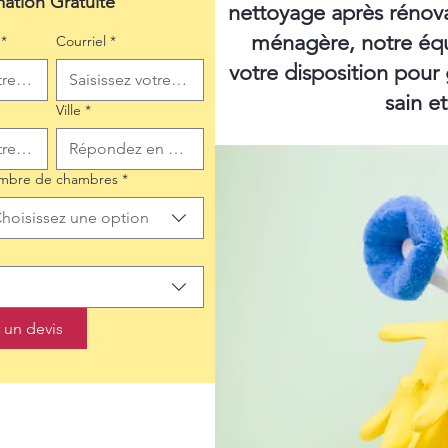
mation Gratuite
nettoyage après rénov
ménagère, notre équ
*
Courriel
*
votre disposition pour
sain e
Ville
*
mbre de chambres
*
hoisissez une option
un devis