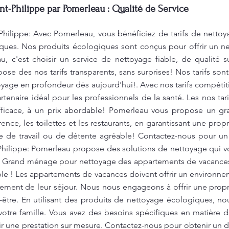
nt-Philippe par Pomerleau : Qualité de Service
Philippe: Avec Pomerleau, vous bénéficiez de tarifs de nettoy
ques. Nos produits écologiques sont conçus pour offrir un ne
, c'est choisir un service de nettoyage fiable, de qualité s
se des nos tarifs transparents, sans surprises! Nos tarifs sont
toyage en profondeur dès aujourd'hui!. Avec nos tarifs compéti
tenaire idéal pour les professionnels de la santé. Les nos tari
fficace, à un prix abordable! Pomerleau vous propose un g
ence, les toilettes et les restaurants, en garantissant une pro
re de travail ou de détente agréable! Contactez-nous pour un 
-Philippe: Pomerleau propose des solutions de nettoyage qui 
. Grand ménage pour nettoyage des appartements de vacances 
ble ! Les appartements de vacances doivent offrir un environne
inement de leur séjour. Nous nous engageons à offrir une prop
-être. En utilisant des produits de nettoyage écologiques, no
otre famille. Vous avez des besoins spécifiques en matière
r une prestation sur mesure. Contactez-nous pour obtenir un de