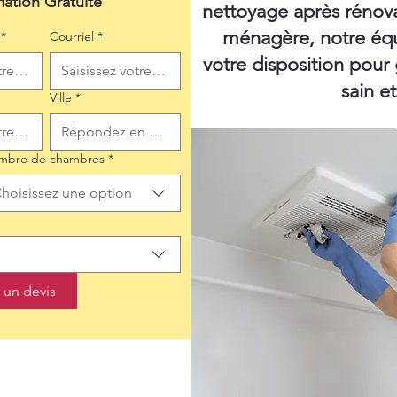
mation Gratuite
nettoyage après rénov
ménagère, notre équ
*
Courriel
*
votre disposition pour
sain e
Ville
*
mbre de chambres
*
hoisissez une option
un devis