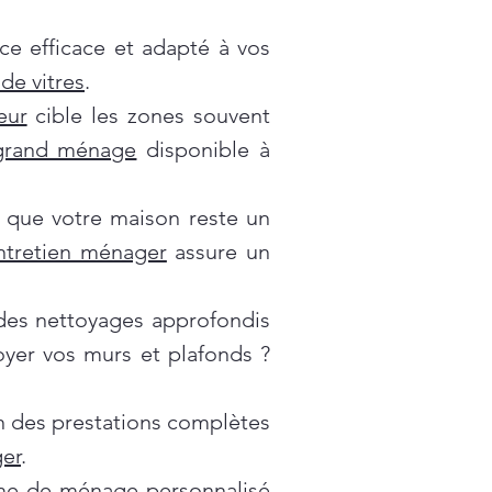
ce efficace et adapté à vos
de vitres
.
eur
cible les zones souvent
grand ménage
disponible à
 que votre maison reste un
ntretien ménager
assure un
es nettoyages approfondis
oyer vos murs et plafonds ?
on des prestations complètes
er
.
e de ménage personnalisé