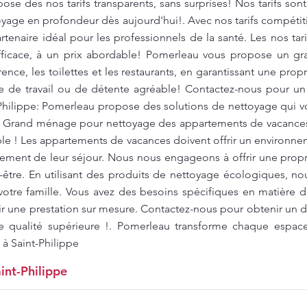
se des nos tarifs transparents, sans surprises! Nos tarifs sont
toyage en profondeur dès aujourd'hui!. Avec nos tarifs compéti
tenaire idéal pour les professionnels de la santé. Les nos tari
fficace, à un prix abordable! Pomerleau vous propose un g
ence, les toilettes et les restaurants, en garantissant une pro
re de travail ou de détente agréable! Contactez-nous pour un 
-Philippe: Pomerleau propose des solutions de nettoyage qui 
. Grand ménage pour nettoyage des appartements de vacances 
ble ! Les appartements de vacances doivent offrir un environne
inement de leur séjour. Nous nous engageons à offrir une prop
-être. En utilisant des produits de nettoyage écologiques, no
otre famille. Vous avez des besoins spécifiques en matière
r une prestation sur mesure. Contactez-nous pour obtenir un de
e qualité supérieure !. Pomerleau transforme chaque espac
 à Saint-Philippe
int-Philippe