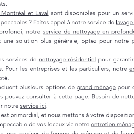
ts.
Montréal et Laval
sont disponibles pour un servi
mpeccables ? Faites appel à notre service de
lavage 
profondi, notre
service de nettoyage en profond
ez une solution plus générale, optez pour notre
es services de
nettoyage résidentiel
pour garantir
e. Pour les entreprises et les particuliers, notre
e
pté.
incluent plusieurs options de
grand ménage
pour d
us pouvez consulter à
cette page
. Besoin de nett
ur notre
service ici
.
 est primordial, et nous mettons à votre dispositi
impeccable de vos locaux via notre
entretien ménag
es, nos services de
femme de ménage
et de
femm