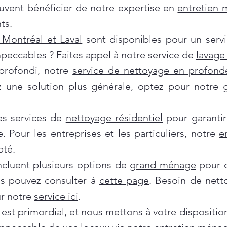
euvent bénéficier de notre expertise en
entretien
ts.
Montréal et Laval
sont disponibles pour un servi
mpeccables ? Faites appel à notre service de
lavage 
profondi, notre
service de nettoyage en profond
ez une solution plus générale, optez pour notre
es services de
nettoyage résidentiel
pour garantir
e. Pour les entreprises et les particuliers, notre
e
pté.
incluent plusieurs options de
grand ménage
pour d
us pouvez consulter à
cette page
. Besoin de nett
ur notre
service ici
.
 est primordial, et nous mettons à votre dispositi