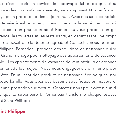
, c'est choisir un service de nettoyage fiable, de qualité s
se des nos tarifs transparents, sans surprises! Nos tarifs sont
toyage en profondeur dès aujourd'hui!. Avec nos tarifs compéti
tenaire idéal pour les professionnels de la santé. Les nos tari
fficace, à un prix abordable! Pomerleau vous propose un g
ence, les toilettes et les restaurants, en garantissant une pro
re de travail ou de détente agréable! Contactez-nous pour un 
-Philippe: Pomerleau propose des solutions de nettoyage qui 
. Grand ménage pour nettoyage des appartements de vacances 
ble ! Les appartements de vacances doivent offrir un environne
inement de leur séjour. Nous nous engageons à offrir une prop
-être. En utilisant des produits de nettoyage écologiques, no
otre famille. Vous avez des besoins spécifiques en matière
r une prestation sur mesure. Contactez-nous pour obtenir un de
e qualité supérieure !. Pomerleau transforme chaque espac
 à Saint-Philippe
int-Philippe