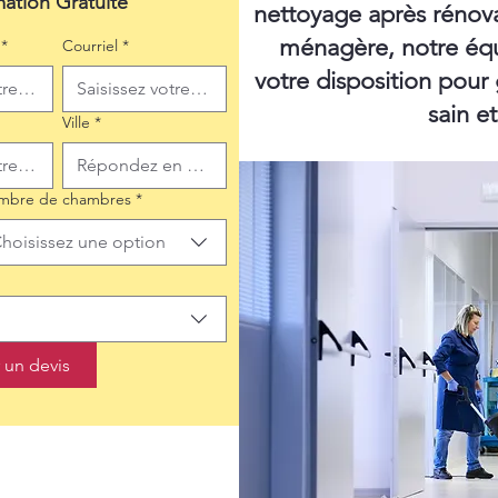
mation Gratuite
nettoyage après rénov
ménagère, notre équ
*
Courriel
*
votre disposition pour
sain e
Ville
*
mbre de chambres
*
hoisissez une option
un devis