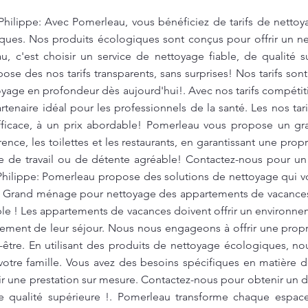
Philippe: Avec Pomerleau, vous bénéficiez de tarifs de nettoy
ques. Nos produits écologiques sont conçus pour offrir un ne
, c'est choisir un service de nettoyage fiable, de qualité s
se des nos tarifs transparents, sans surprises! Nos tarifs sont
toyage en profondeur dès aujourd'hui!. Avec nos tarifs compéti
tenaire idéal pour les professionnels de la santé. Les nos tari
fficace, à un prix abordable! Pomerleau vous propose un g
ence, les toilettes et les restaurants, en garantissant une pro
re de travail ou de détente agréable! Contactez-nous pour un 
-Philippe: Pomerleau propose des solutions de nettoyage qui 
. Grand ménage pour nettoyage des appartements de vacances 
ble ! Les appartements de vacances doivent offrir un environne
inement de leur séjour. Nous nous engageons à offrir une prop
-être. En utilisant des produits de nettoyage écologiques, no
otre famille. Vous avez des besoins spécifiques en matière
r une prestation sur mesure. Contactez-nous pour obtenir un de
e qualité supérieure !. Pomerleau transforme chaque espac