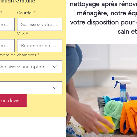
mation Gratuite
nettoyage après rénov
ménagère, notre équ
*
Courriel
*
votre disposition pour
sain e
Ville
*
mbre de chambres
*
hoisissez une option
un devis