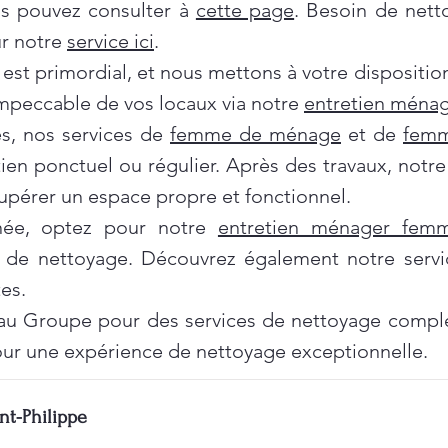
us pouvez consulter à
cette page
. Besoin de nett
ur notre
service ici
.
 est primordial, et nous mettons à votre dispositi
impeccable de vos locaux via notre
entretien ménag
es, nos services de
femme de ménage
et de
femm
tien ponctuel ou régulier. Après des travaux, notr
pérer un espace propre et fonctionnel.
née, optez pour notre
entretien ménager fe
 de nettoyage. Découvrez également notre servi
es.
au Groupe pour des services de nettoyage complet
ur une expérience de nettoyage exceptionnelle.
nt-Philippe