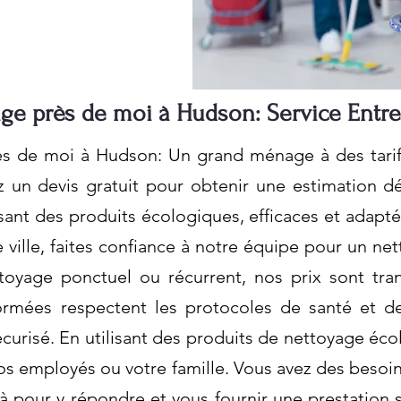
e près de moi à Hudson: Service Entr
de moi à Hudson: Un grand ménage à des tarifs
n devis gratuit pour obtenir une estimation dét
isant des produits écologiques, efficaces et adapt
e ville, faites confiance à notre équipe pour un 
toyage ponctuel ou récurrent, nos prix sont tra
rmées respectent les protocoles de santé et de
urisé. En utilisant des produits de nettoyage éco
os employés ou votre famille. Vous avez des besoi
pour y répondre et vous fournir une prestation 