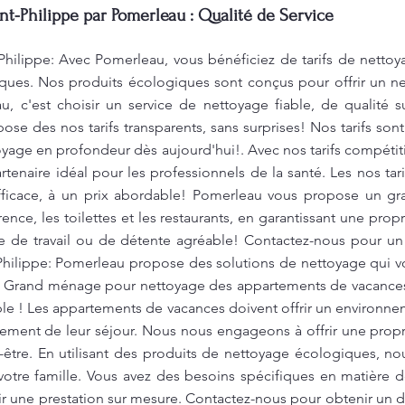
nt-Philippe par Pomerleau : Qualité de Service
Philippe: Avec Pomerleau, vous bénéficiez de tarifs de nettoy
ques. Nos produits écologiques sont conçus pour offrir un ne
, c'est choisir un service de nettoyage fiable, de qualité s
se des nos tarifs transparents, sans surprises! Nos tarifs sont
toyage en profondeur dès aujourd'hui!. Avec nos tarifs compéti
tenaire idéal pour les professionnels de la santé. Les nos tari
fficace, à un prix abordable! Pomerleau vous propose un g
ence, les toilettes et les restaurants, en garantissant une pro
re de travail ou de détente agréable! Contactez-nous pour un 
-Philippe: Pomerleau propose des solutions de nettoyage qui 
. Grand ménage pour nettoyage des appartements de vacances 
ble ! Les appartements de vacances doivent offrir un environne
inement de leur séjour. Nous nous engageons à offrir une prop
-être. En utilisant des produits de nettoyage écologiques, no
otre famille. Vous avez des besoins spécifiques en matière
r une prestation sur mesure. Contactez-nous pour obtenir un de