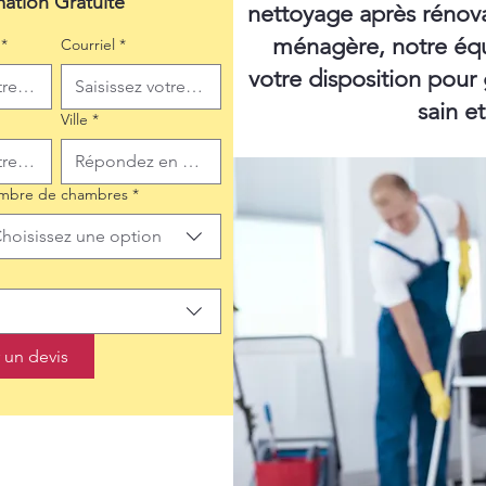
mation Gratuite
nettoyage après rénov
ménagère, notre équ
*
Courriel
*
votre disposition pour
sain e
Ville
*
mbre de chambres
*
hoisissez une option
un devis