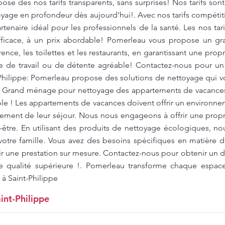
se des nos tarifs transparents, sans surprises! Nos tarifs sont
toyage en profondeur dès aujourd'hui!. Avec nos tarifs compéti
tenaire idéal pour les professionnels de la santé. Les nos tari
fficace, à un prix abordable! Pomerleau vous propose un g
ence, les toilettes et les restaurants, en garantissant une pro
re de travail ou de détente agréable! Contactez-nous pour un 
-Philippe: Pomerleau propose des solutions de nettoyage qui 
. Grand ménage pour nettoyage des appartements de vacances 
ble ! Les appartements de vacances doivent offrir un environne
inement de leur séjour. Nous nous engageons à offrir une prop
-être. En utilisant des produits de nettoyage écologiques, no
otre famille. Vous avez des besoins spécifiques en matière
r une prestation sur mesure. Contactez-nous pour obtenir un de
e qualité supérieure !. Pomerleau transforme chaque espac
 à Saint-Philippe
int-Philippe