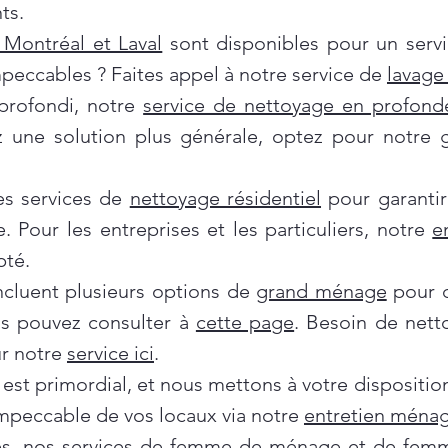
ts.
Montréal et Laval
sont disponibles pour un servi
mpeccables ? Faites appel à notre service de
lavage 
profondi, notre
service de nettoyage en profond
ez une solution plus générale, optez pour notre
es services de
nettoyage résidentiel
pour garantir
e. Pour les entreprises et les particuliers, notre
e
pté.
incluent plusieurs options de
grand ménage
pour d
us pouvez consulter à
cette page
. Besoin de nett
ur notre
service ici
.
 est primordial, et nous mettons à votre dispositi
impeccable de vos locaux via notre
entretien ménag
es, nos services de
femme de ménage
et de
femm