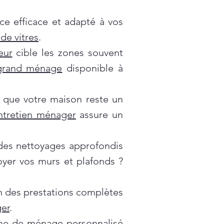
ce efficace et adapté à vos
de vitres
.
eur
cible les zones souvent
grand ménage
disponible à
 que votre maison reste un
ntretien ménager
assure un
es nettoyages approfondis
oyer vos murs et plafonds ?
on des prestations complètes
er
.
e de ménage personnalisé