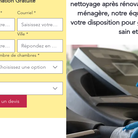
mation Gratuite
nettoyage après rénov
ménagère, notre équ
*
Courriel
*
votre disposition pour
sain e
Ville
*
mbre de chambres
*
hoisissez une option
un devis