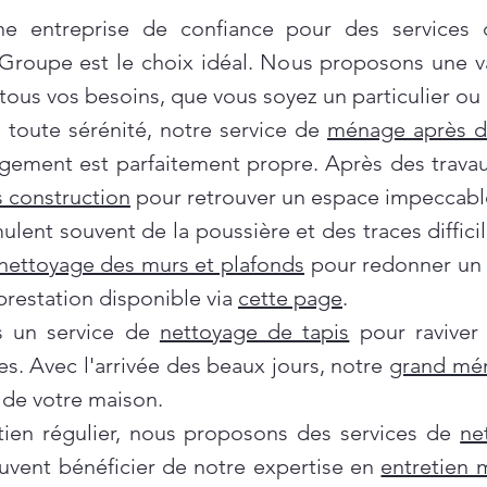
e entreprise de confiance pour des services
 Groupe est le choix idéal. Nous proposons une 
ous vos besoins, que vous soyez un particulier ou 
oute sérénité, notre service de
ménage après 
gement est parfaitement propre. Après des travau
 construction
pour retrouver un espace impeccabl
ent souvent de la poussière et des traces difficil
nettoyage des murs et plafonds
pour redonner un c
prestation disponible via
cette page
.
ns un service de
nettoyage de tapis
pour raviver
es. Avec l'arrivée des beaux jours, notre
grand mé
de votre maison.
tien régulier, nous proposons des services de
ne
euvent bénéficier de notre expertise en
entretien