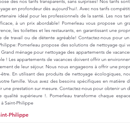
se des nos tarifs transparents, sans surprises! Nos tarifs sont
toyage en profondeur dès aujourd'hui!. Avec nos tarifs compéti
tenaire idéal pour les professionnels de la santé. Les nos tari
fficace, à un prix abordable! Pomerleau vous propose un g
ence, les toilettes et les restaurants, en garantissant une pro
re de travail ou de détente agréable! Contactez-nous pour un 
-Philippe: Pomerleau propose des solutions de nettoyage qui 
. Grand ménage pour nettoyage des appartements de vacances 
ble ! Les appartements de vacances doivent offrir un environne
inement de leur séjour. Nous nous engageons à offrir une prop
-être. En utilisant des produits de nettoyage écologiques, no
otre famille. Vous avez des besoins spécifiques en matière
r une prestation sur mesure. Contactez-nous pour obtenir un de
e qualité supérieure !. Pomerleau transforme chaque espac
 à Saint-Philippe
int-Philippe