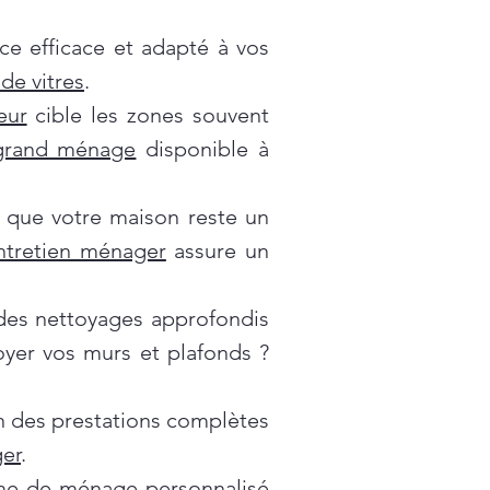
ce efficace et adapté à vos
de vitres
.
eur
cible les zones souvent
grand ménage
disponible à
 que votre maison reste un
ntretien ménager
assure un
es nettoyages approfondis
oyer vos murs et plafonds ?
on des prestations complètes
er
.
e de ménage personnalisé