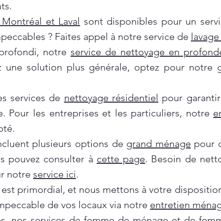
ts.
Montréal et Laval
sont disponibles pour un servi
mpeccables ? Faites appel à notre service de
lavage 
profondi, notre
service de nettoyage en profond
ez une solution plus générale, optez pour notre
es services de
nettoyage résidentiel
pour garantir
e. Pour les entreprises et les particuliers, notre
e
pté.
incluent plusieurs options de
grand ménage
pour d
us pouvez consulter à
cette page
. Besoin de nett
ur notre
service ici
.
 est primordial, et nous mettons à votre dispositi
impeccable de vos locaux via notre
entretien ménag
es, nos services de
femme de ménage
et de
femm