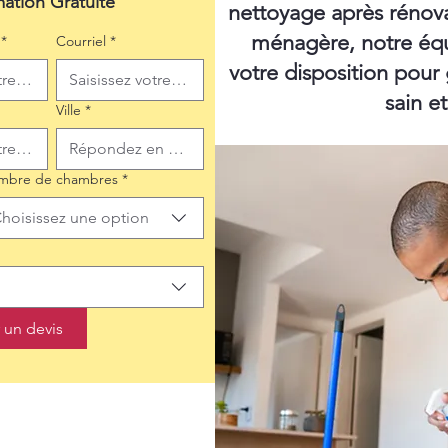
mation Gratuite
nettoyage après rénov
ménagère, notre équ
*
Courriel
*
votre disposition pour
sain e
Ville
*
mbre de chambres
*
hoisissez une option
un devis