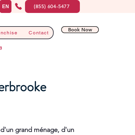
(855) 604-5477
EN
Book Now
anchise
Contact
8
herbrooke
 d'un grand ménage, d'un