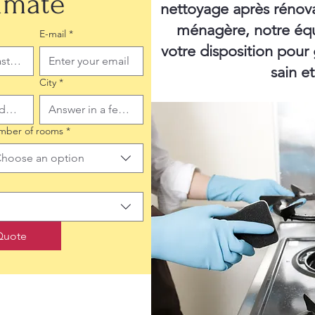
timate
nettoyage après rénov
ménagère, notre équ
E-mail
*
votre disposition pour
sain e
City
*
mber of rooms
*
hoose an option
Quote