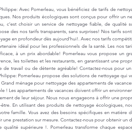
Philippe: Avec Pomerleau, vous bénéficiez de tarifs de nettoy
ques. Nos produits écologiques sont conçus pour offrir un ne
, c'est choisir un service de nettoyage fiable, de qualité s
se des nos tarifs transparents, sans surprises! Nos tarifs sont
toyage en profondeur dès aujourd'hui!. Avec nos tarifs compéti
tenaire idéal pour les professionnels de la santé. Les nos tari
fficace, à un prix abordable! Pomerleau vous propose un g
ence, les toilettes et les restaurants, en garantissant une pro
re de travail ou de détente agréable! Contactez-nous pour un 
-Philippe: Pomerleau propose des solutions de nettoyage qui 
. Grand ménage pour nettoyage des appartements de vacances 
ble ! Les appartements de vacances doivent offrir un environne
inement de leur séjour. Nous nous engageons à offrir une prop
-être. En utilisant des produits de nettoyage écologiques, no
otre famille. Vous avez des besoins spécifiques en matière
r une prestation sur mesure. Contactez-nous pour obtenir un de
e qualité supérieure !. Pomerleau transforme chaque espac