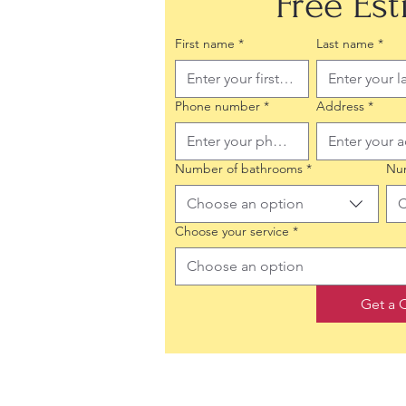
Free Es
First name
*
Last name
*
Phone number
*
Address
*
Number of bathrooms
*
Nu
Choose an option
C
Choose your service
*
Choose an option
Get a 