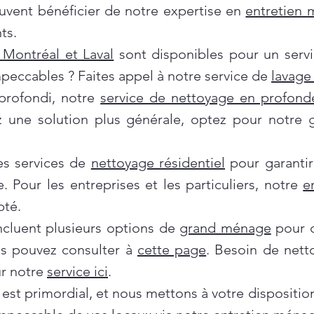
euvent bénéficier de notre expertise en
entretien
ts.
Montréal et Laval
sont disponibles pour un servi
mpeccables ? Faites appel à notre service de
lavage 
profondi, notre
service de nettoyage en profond
ez une solution plus générale, optez pour notre
es services de
nettoyage résidentiel
pour garantir
e. Pour les entreprises et les particuliers, notre
e
pté.
incluent plusieurs options de
grand ménage
pour d
us pouvez consulter à
cette page
. Besoin de nett
ur notre
service ici
.
 est primordial, et nous mettons à votre dispositi