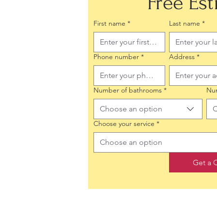
Free Es
First name
*
Last name
*
Phone number
*
Address
*
Number of bathrooms
*
Nu
Choose an option
C
Choose your service
*
Choose an option
Get a 