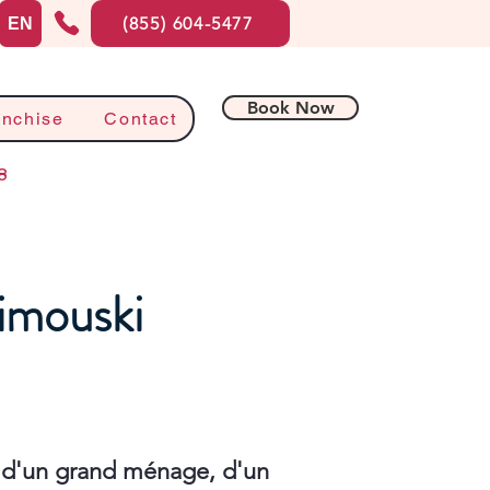
(855) 604-5477
EN
Book Now
anchise
Contact
8
Rimouski
 d'un grand ménage, d'un