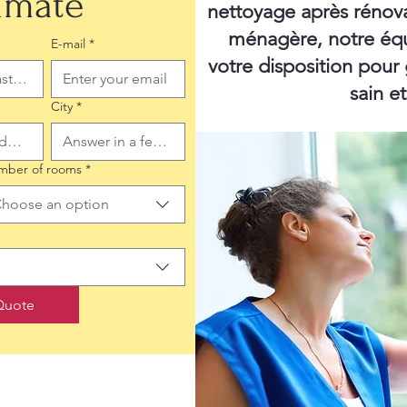
timate
nettoyage après rénov
ménagère, notre équ
E-mail
*
votre disposition pour
sain e
City
*
mber of rooms
*
hoose an option
Quote