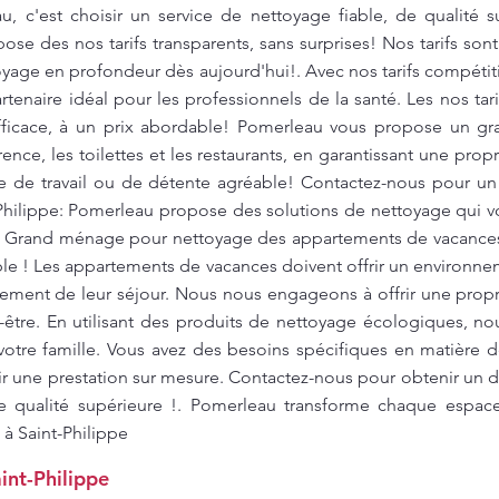
, c'est choisir un service de nettoyage fiable, de qualité s
se des nos tarifs transparents, sans surprises! Nos tarifs sont
toyage en profondeur dès aujourd'hui!. Avec nos tarifs compéti
tenaire idéal pour les professionnels de la santé. Les nos tari
fficace, à un prix abordable! Pomerleau vous propose un g
ence, les toilettes et les restaurants, en garantissant une pro
re de travail ou de détente agréable! Contactez-nous pour un 
-Philippe: Pomerleau propose des solutions de nettoyage qui 
. Grand ménage pour nettoyage des appartements de vacances 
ble ! Les appartements de vacances doivent offrir un environne
inement de leur séjour. Nous nous engageons à offrir une prop
-être. En utilisant des produits de nettoyage écologiques, no
otre famille. Vous avez des besoins spécifiques en matière
r une prestation sur mesure. Contactez-nous pour obtenir un de
e qualité supérieure !. Pomerleau transforme chaque espac
 à Saint-Philippe
int-Philippe