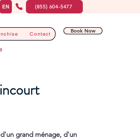
(855) 604-5477
EN
Book Now
anchise
Contact
8
incourt
 d'un grand ménage, d'un