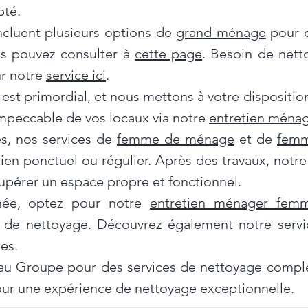
pté.
incluent plusieurs options de
grand ménage
pour d
us pouvez consulter à
cette page
. Besoin de nett
ur notre
service ici
.
 est primordial, et nous mettons à votre dispositi
impeccable de vos locaux via notre
entretien ménag
es, nos services de
femme de ménage
et de
femm
tien ponctuel ou régulier. Après des travaux, notr
pérer un espace propre et fonctionnel.
née, optez pour notre
entretien ménager fe
 de nettoyage. Découvrez également notre servi
es.
au Groupe pour des services de nettoyage complet
ur une expérience de nettoyage exceptionnelle.