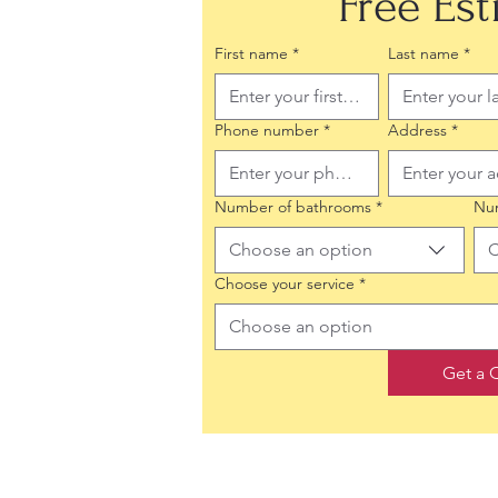
Free Es
First name
*
Last name
*
Phone number
*
Address
*
Number of bathrooms
*
Nu
Choose an option
C
Choose your service
*
Choose an option
Get a 