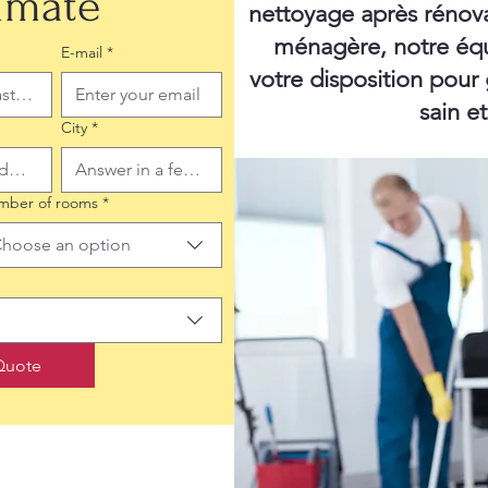
timate
nettoyage après rénov
ménagère, notre équ
E-mail
*
votre disposition pour
sain e
City
*
mber of rooms
*
hoose an option
Quote