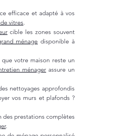
ce efficace et adapté à vos
de vitres
.
eur
cible les zones souvent
grand ménage
disponible à
 que votre maison reste un
ntretien ménager
assure un
es nettoyages approfondis
oyer vos murs et plafonds ?
on des prestations complètes
er
.
e de ménage personnalisé