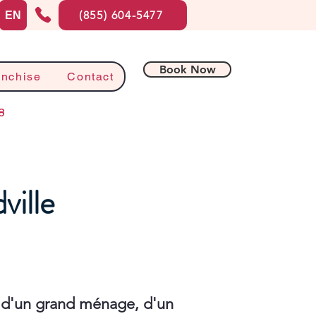
(855) 604-5477
EN
Book Now
anchise
Contact
8
ville
 d'un grand ménage, d'un