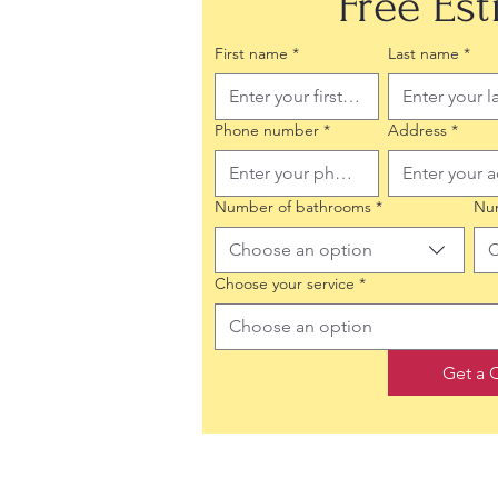
Free Es
First name
*
Last name
*
Phone number
*
Address
*
Number of bathrooms
*
Nu
Choose an option
C
Choose your service
*
Choose an option
Get a 