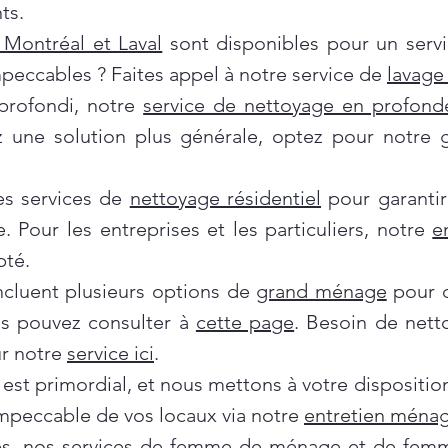
ts.
Montréal et Laval
sont disponibles pour un servi
mpeccables ? Faites appel à notre service de
lavage 
profondi, notre
service de nettoyage en profond
ez une solution plus générale, optez pour notre
es services de
nettoyage résidentiel
pour garantir
e. Pour les entreprises et les particuliers, notre
e
pté.
incluent plusieurs options de
grand ménage
pour d
us pouvez consulter à
cette page
. Besoin de nett
ur notre
service ici
.
 est primordial, et nous mettons à votre dispositi
impeccable de vos locaux via notre
entretien ménag
es, nos services de
femme de ménage
et de
femm