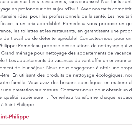
se des nos tarifs transparents, sans surprises! Nos tarifs sont
toyage en profondeur dès aujourd'hui!. Avec nos tarifs compéti
tenaire idéal pour les professionnels de la santé. Les nos tari
fficace, à un prix abordable! Pomerleau vous propose un g
ence, les toilettes et les restaurants, en garantissant une pro
re de travail ou de détente agréable! Contactez-nous pour un 
-Philippe: Pomerleau propose des solutions de nettoyage qui 
. Grand ménage pour nettoyage des appartements de vacances 
ble ! Les appartements de vacances doivent offrir un environne
inement de leur séjour. Nous nous engageons à offrir une prop
-être. En utilisant des produits de nettoyage écologiques, no
otre famille. Vous avez des besoins spécifiques en matière
r une prestation sur mesure. Contactez-nous pour obtenir un de
e qualité supérieure !. Pomerleau transforme chaque espac
 à Saint-Philippe
int-Philippe