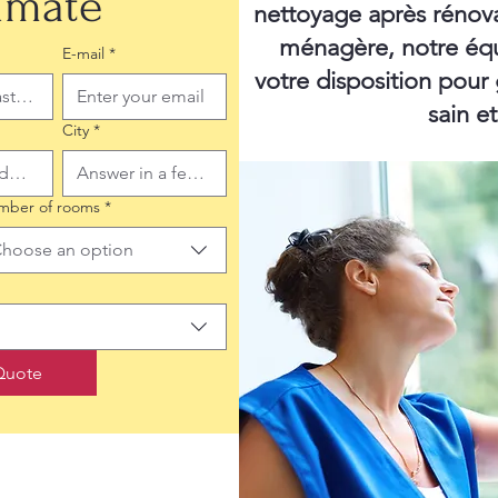
timate
nettoyage après rénov
ménagère, notre équ
E-mail
*
votre disposition pour
sain e
City
*
mber of rooms
*
hoose an option
Quote