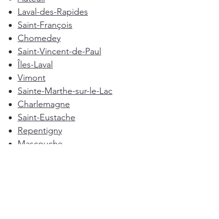
Laval-des-Rapides
Saint-François
Chomedey
Saint-Vincent-de-Paul
Îles-Laval
Vimont
Sainte-Marthe-sur-le-Lac
Charlemagne
Saint-Eustache
Repentigny
Mascouche
Deux-Montagnes
Terrebonne
Oka
Blainville
Lorraine