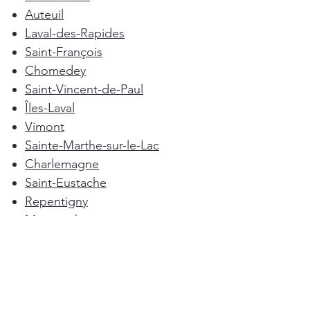
Auteuil
Laval-des-Rapides
Saint-François
Chomedey
Saint-Vincent-de-Paul
Îles-Laval
Vimont
Sainte-Marthe-sur-le-Lac
Charlemagne
Saint-Eustache
Repentigny
Mascouche
Deux-Montagnes
Terrebonne
Oka
Blainville