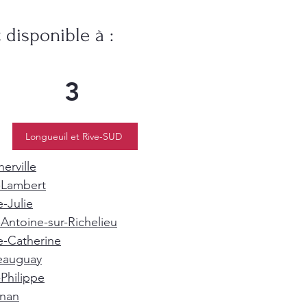
disponible à :
3
Longueuil et Rive-SUD
erville
-Lambert
e-Julie
-Antoine-sur-Richelieu
e-Catherine
eauguay
-Philippe
gnan