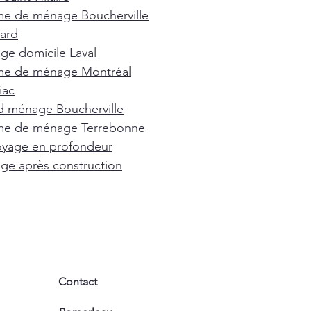
e de ménage Boucherville
ard
e domicile Laval
e de ménage Montréal
iac
d ménage Boucherville
e de ménage Terrebonne
oyage en profondeur
e après construction
Contact