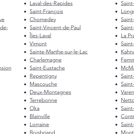
Laval-des-Rapides
Saint
Saint-François
Longu
ve
Chomedey
Saint
de-
Saint-Vincent-de-Paul
Saint
Îles-Laval
La Pra
Vimont
Saint
Sainte-Marthe-sur-le-Lac
Kahn
Charlemagne
Femm
nsion
Saint-Eustache
McMas
Repentigny
Sain
Mascouche
Saint
Deux-Montagnes
Vare
Terrebonne
Nett
Oka
Saint
Blainville
Cont
Lorraine
Saint
Boisbriand
Mont-