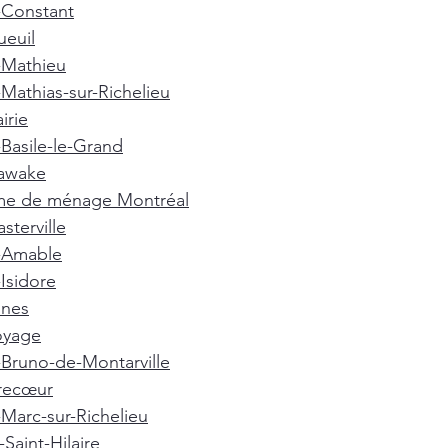
-Constant
euil
-Mathieu
-Mathias-sur-Richelieu
irie
-Basile-le-Grand
awake
e de ménage Montréal
terville
t-Amable
-Isidore
nnes
oyage
-Bruno-de-Montarville
recœur
-Marc-sur-Richelieu
Saint-Hilaire