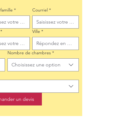
famille
*
Courriel
*
*
Ville
*
Nombre de chambres
*
Choisissez une option
ander un devis