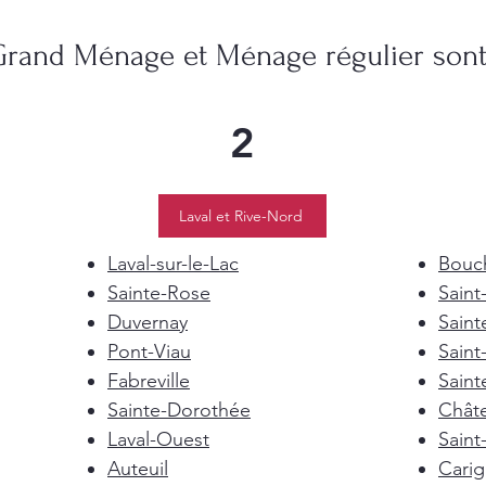
Grand Ménage et Ménage régulier sont 
2
Laval et Rive-Nord
Laval-sur-le-Lac
Bouch
Sainte-Rose
Saint
Duvernay
Saint
Pont-Viau
Saint
Fabreville
Saint
Sainte-Dorothée
Chât
Laval-Ouest
Saint
Auteuil
Cari