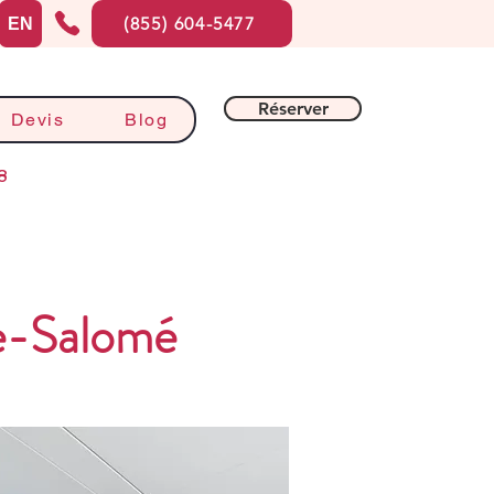
(855) 604-5477
EN
Réserver
Devis
Blog
8
e-Salomé