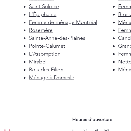
Saint-Sulpice
Femm
L'Épiphanie
Bross
Femme de ménage Montréal
Ménag
Rosemère
Femm
Sainte-Anne-des-Plaines
Cand
Pointe-Calumet
Gran
L'Assomption
Femm
Mirabel
Nett
Bois-des-Filion
Ménag
Ménage à Domicile
Heures d'ouverture