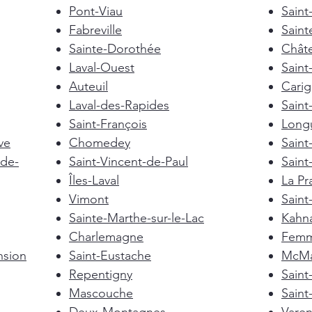
Pont-Viau
Saint
Fabreville
Saint
Sainte-Dorothée
Chât
Laval-Ouest
Saint
Auteuil
Cari
Laval-des-Rapides
Saint
Saint-François
Longu
ve
Chomedey
Saint
de-
Saint-Vincent-de-Paul
Saint
Îles-Laval
La Pra
Vimont
Saint
Sainte-Marthe-sur-le-Lac
Kahn
Charlemagne
Femm
nsion
Saint-Eustache
McMas
Repentigny
Sain
Mascouche
Saint