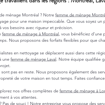
ravaillent dans les régions : Montréal, Lava
de ménage Montréal ? Notre
femme de ménage Montr
oyage pour une maison impeccable. Que vous soyez un pa
 vos besoins avec rigueur et précision.
de
femme de ménage à Montréal
, vous bénéficiez d’une 
ps. Nous proposons des forfaits flexibles pour que chaq
ialistes en nettoyage se déplacent aussi dans cette rég
 à une
femme de ménage Laval
. Notre équipe qualifiée ga
rojet.
e sont pas en reste. Nous proposons également des ser
ropreté de votre maison en tout temps. Faites confiance 
xplorez nos offres complètes de
femme de ménage à Lon
ment à vos attentes.
? Pas de souci ! Notre entreprise vous propose des ser