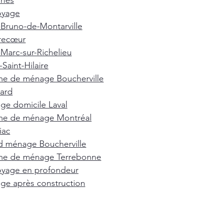
nnes
oyage
-Bruno-de-Montarville
recœur
-Marc-sur-Richelieu
Saint-Hilaire
e de ménage Boucherville
ard
e domicile Laval
e de ménage Montréal
iac
d ménage Boucherville
e de ménage Terrebonne
oyage en profondeur
e après construction