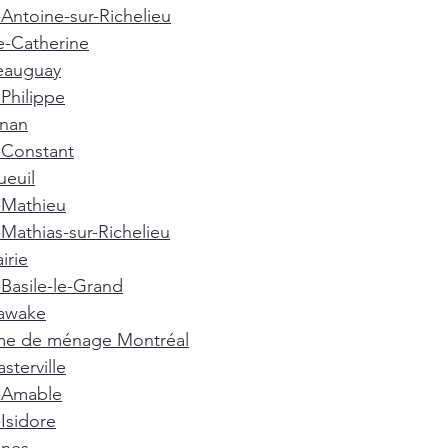
-Antoine-sur-Richelieu
e-Catherine
eauguay
-Philippe
gnan
-Constant
euil
-Mathieu
-Mathias-sur-Richelieu
irie
-Basile-le-Grand
awake
e de ménage Montréal
terville
t-Amable
-Isidore