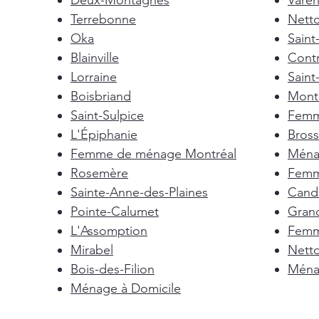
Deux-Montagnes
Vare
Terrebonne
Nett
Oka
Saint
Blainville
Cont
Lorraine
Saint
Boisbriand
Mont-
Saint-Sulpice
Femm
L'Épiphanie
Bross
Femme de ménage Montréal
Ménag
Rosemère
Femm
Sainte-Anne-des-Plaines
Cand
Pointe-Calumet
Gran
L'Assomption
Femm
Mirabel
Nett
Bois-des-Filion
Ménag
Ménage à Domicile