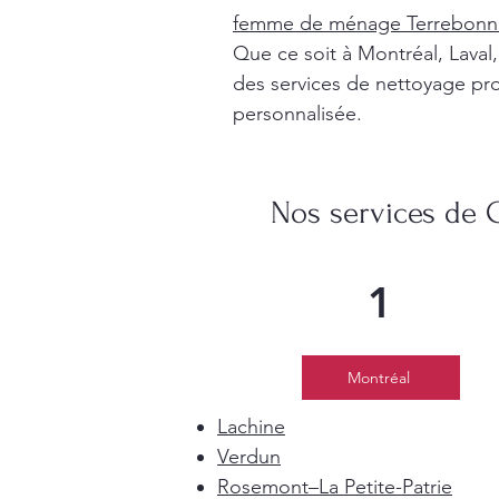
femme de ménage Terrebonn
Que ce soit à Montréal, Lava
des services de nettoyage pro
personnalisée.
Nos services de 
1
Montréal
Lachine
Verdun
Rosemont–La Petite-Patrie