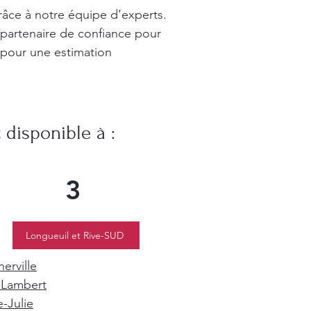
râce à notre équipe d’experts.
 partenaire de confiance pour
 pour une estimation
disponible à :
3
Longueuil et Rive-SUD
erville
-Lambert
e-Julie