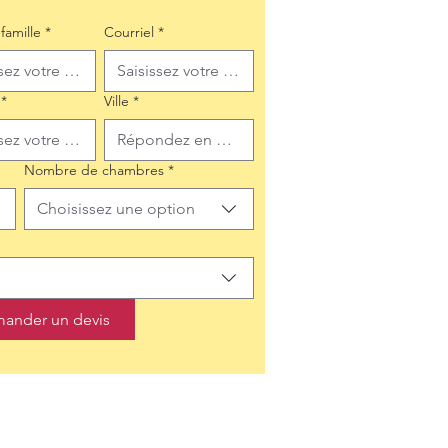
famille
*
Courriel
*
*
Ville
*
Nombre de chambres
*
Choisissez une option
ander un devis