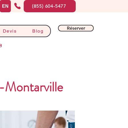
(855) 604-5477
EN
Réserver
Devis
Blog
8
Montarville