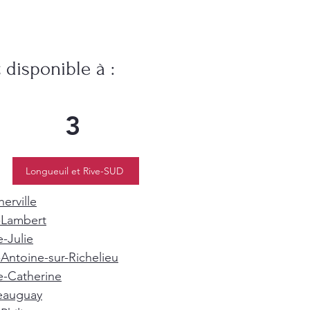
disponible à :
3
Longueuil et Rive-SUD
erville
-Lambert
e-Julie
-Antoine-sur-Richelieu
e-Catherine
eauguay