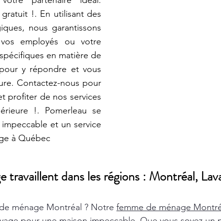
votre partenaire idéal.
ratuit !. En utilisant des
iques, nous garantissons
 vos employés ou votre
 spécifiques en matière de
pour y répondre et vous
sure. Contactez-nous pour
t profiter de nos services
érieure !. Pomerleau se
 impeccable et un service
age à Québec
ravaillent dans les régions : Montréal, Lava
de ménage Montréal ? Notre
femme de ménage Montr
oyage pour une maison impeccable. Que vous soyez un pa