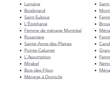
Lorraine
Saint
Boisbriand
Mont-
Saint-Sulpice
Femm
L'Épiphanie
Bross
Femme de ménage Montréal
Ménag
Rosemère
Femm
Sainte-Anne-des-Plaines
Cand
Pointe-Calumet
Gran
L'Assomption
Femm
Mirabel
Nett
Bois-des-Filion
Ménag
Ménage à Domicile