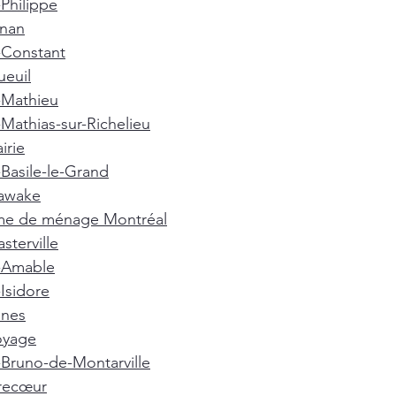
-Philippe
gnan
-Constant
euil
-Mathieu
-Mathias-sur-Richelieu
irie
-Basile-le-Grand
awake
e de ménage Montréal
terville
t-Amable
-Isidore
nnes
oyage
-Bruno-de-Montarville
recœur