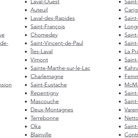
Laval-Ouest
Saint
Auteuil
Cari
Laval-des-Rapides
Saint
Saint-François
Longu
ve
Chomedey
Saint
de-
Saint-Vincent-de-Paul
Saint
Îles-Laval
La Pra
Vimont
Saint
Sainte-Marthe-sur-le-Lac
Kahn
Charlemagne
Femm
nsion
Saint-Eustache
McMas
Repentigny
Sain
Mascouche
Saint
Deux-Montagnes
Vare
Terrebonne
Nett
Oka
Saint
Blainville
Cont