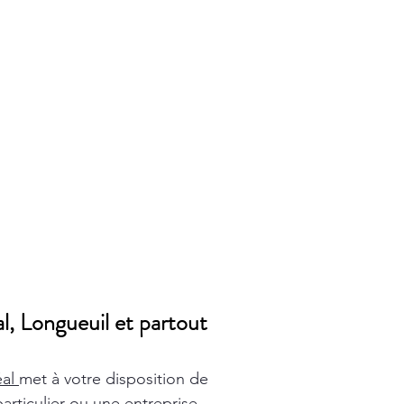
l, Longueuil et partout
éal
met à votre disposition de
rticulier ou une entreprise,