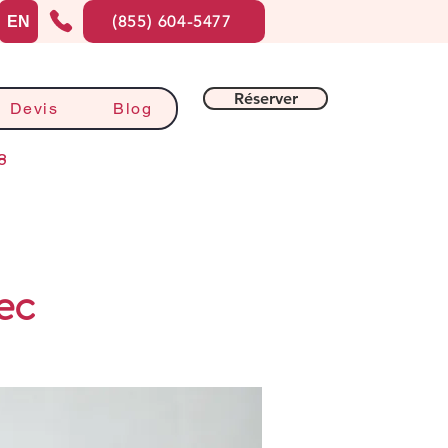
(855) 604-5477
EN
Réserver
Devis
Blog
8
ec