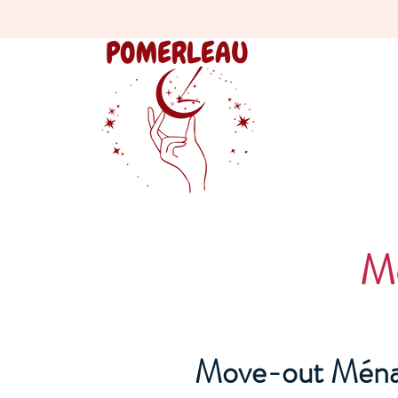
M
Move-out Ména