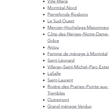
Ville-Marie
Montréal-Nord
Pierrefonds-Roxboro
Le Sud-Ouest
Mercier–Hochelaga-Maisonneu
Côte-des-Neiges–Notre-Dame-
Grâce
Anjou
Femme de ménage à Montréal
Saint-Léonard
Villeray–Saint-Michel–Parc-Exte
LaSalle
Saint-Laurent
Rivière-des-Prairies–Pointe-aux-
Trembles
Outremont
Grand ménage Verdun