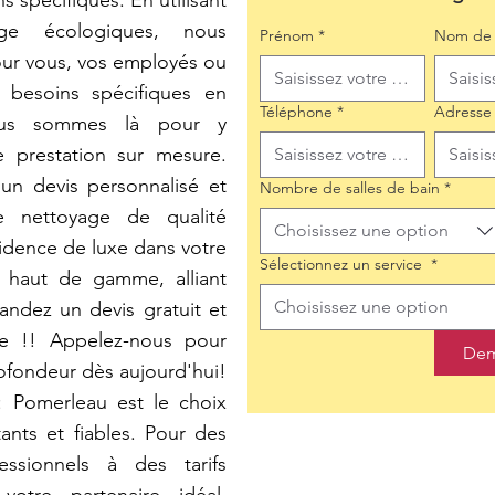
 spécifiques. En utilisant
ge écologiques, nous
Prénom
*
Nom de 
our vous, vos employés ou
s besoins spécifiques en
Téléphone
*
Adresse
ous sommes là pour y
e prestation sur mesure.
un devis personnalisé et
Nombre de salles de bain
*
e nettoyage de qualité
Choisissez une option
sidence de luxe dans votre
Sélectionnez un service
*
e haut de gamme, alliant
Choisissez une option
andez un devis gratuit et
re !! Appelez-nous pour
Dem
rofondeur dès aujourd'hui!
Pomerleau est le choix
ants et fiables. Pour des
essionnels à des tarifs