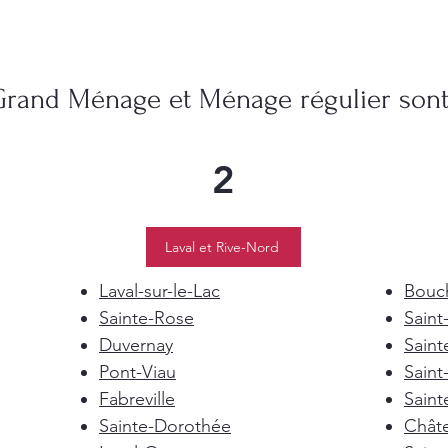
Grand Ménage et Ménage régulier sont 
2
Laval et Rive-Nord
Laval-sur-le-Lac
Bouch
Sainte-Rose
Saint
Duvernay
Saint
Pont-Viau
Saint
Fabreville
Saint
Sainte-Dorothée
Chât