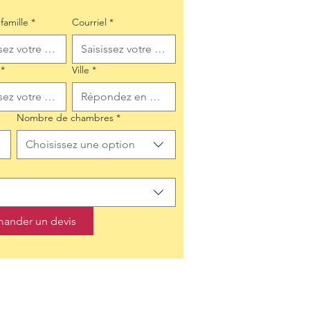
famille
*
Courriel
*
*
Ville
*
Nombre de chambres
*
Choisissez une option
ander un devis