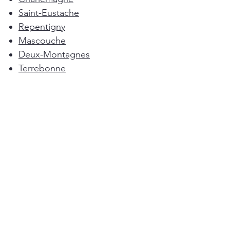
Saint-Eustache
Repentigny
Mascouche
Deux-Montagnes
Terrebonne
Oka
Blainville
Lorraine
Boisbriand
Saint-Sulpice
L'Épiphanie
Femme de ménage Montréal
Rosemère
Sainte-Anne-des-Plaines
Pointe-Calumet
L'Assomption