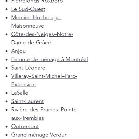
Pierrefonds-Roxboro
Le Sud-Ouest
Mercier–Hochelaga-
Maisonneuve
Côte-des-Neiges–Notre-
Dame-de-Grâce
Anjou
Femme de ménage à Montréal
Saint-Léonard
Villeray–Saint-Michel–Parc-
Extension
LaSalle
Saint-Laurent
Rivière-des-Prairies–Pointe-
aux-Trembles
Outremont
Grand ménage Verdun