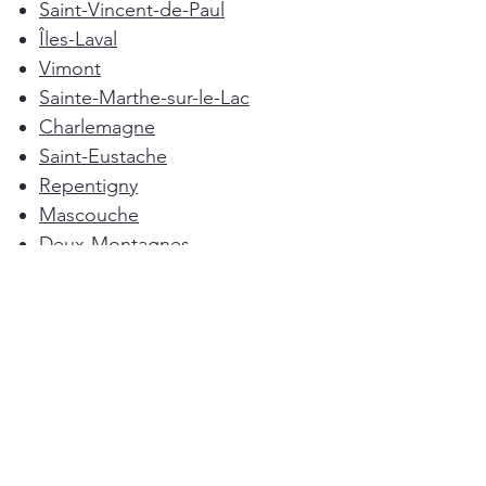
Saint-Vincent-de-Paul
Îles-Laval
Vimont
Sainte-Marthe-sur-le-Lac
Charlemagne
Saint-Eustache
Repentigny
Mascouche
Deux-Montagnes
Terrebonne
Oka
Blainville
Lorraine
Boisbriand
Saint-Sulpice
L'Épiphanie
Femme de ménage Montréal