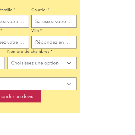
famille
*
Courriel
*
*
Ville
*
Nombre de chambres
*
Choisissez une option
ander un devis