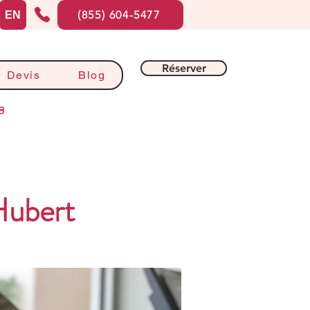
(855) 604-5477
EN
Réserver
Devis
Blog
8
Hubert