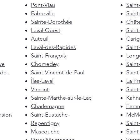
Pont-Viau
Saint
Fabreville
Saint
Sainte-Dorothée
Chât
Laval-Ouest
Saint
Auteuil
Cari
Laval-des-Rapides
Saint
Saint-François
Longu
ve
Chomedey
Saint
de-
Saint-Vincent-de-Paul
Saint
Îles-Laval
La Pra
Vimont
Saint
Sainte-Marthe-sur-le-Lac
Kahn
Charlemagne
Femm
nsion
Saint-Eustache
McMas
Repentigny
Sain
Mascouche
Saint