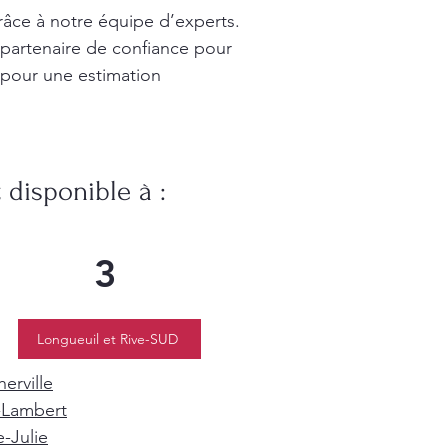
râce à notre équipe d’experts.
 partenaire de confiance pour
 pour une estimation
disponible à :
3
Longueuil et Rive-SUD
erville
-Lambert
e-Julie