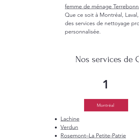
femme de ménage Terrebonn
Que ce soit à Montréal, Lava
des services de nettoyage pro
personnalisée.
Nos services de 
1
Montréal
Lachine
Verdun
Rosemont–La Petite-Patrie