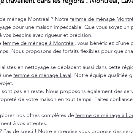
ravaillent dans les régions : Montréal, Lava
de ménage Montréal ? Notre
femme de ménage Montr
oyage pour une maison impeccable. Que vous soyez un pa
 vos besoins avec rigueur et précision.
de
femme de ménage à Montréal
, vous bénéficiez d’une 
ps. Nous proposons des forfaits flexibles pour que chaq
ialistes en nettoyage se déplacent aussi dans cette rég
 à une
femme de ménage Laval
. Notre équipe qualifiée ga
rojet.
e sont pas en reste. Nous proposons également des ser
ropreté de votre maison en tout temps. Faites confiance 
xplorez nos offres complètes de
femme de ménage à Lon
ment à vos attentes.
? Pas de souci ! Notre entreprise vous propose des ser