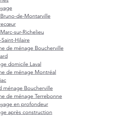
nnes
oyage
-Bruno-de-Montarville
recœur
-Marc-sur-Richelieu
Saint-Hilaire
e de ménage Boucherville
ard
e domicile Laval
e de ménage Montréal
iac
d ménage Boucherville
e de ménage Terrebonne
oyage en profondeur
e après construction