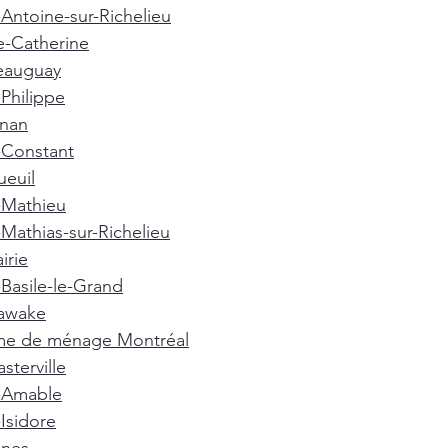
-Antoine-sur-Richelieu
e-Catherine
eauguay
-Philippe
gnan
-Constant
euil
-Mathieu
-Mathias-sur-Richelieu
irie
-Basile-le-Grand
awake
e de ménage Montréal
terville
t-Amable
-Isidore