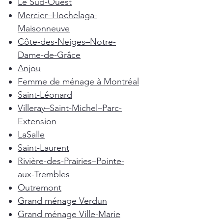
Le Sud-Ouest
Mercier–Hochelaga-
Maisonneuve
Côte-des-Neiges–Notre-
Dame-de-Grâce
Anjou
Femme de ménage à Montréal
Saint-Léonard
Villeray–Saint-Michel–Parc-
Extension
LaSalle
Saint-Laurent
Rivière-des-Prairies–Pointe-
aux-Trembles
Outremont
Grand ménage Verdun
Grand ménage Ville-Marie