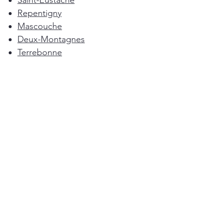
Saint-Eustache
Repentigny
Mascouche
Deux-Montagnes
Terrebonne
Oka
Blainville
Lorraine
Boisbriand
Saint-Sulpice
L'Épiphanie
Femme de ménage Montréal
Rosemère
Sainte-Anne-des-Plaines
Pointe-Calumet
L'Assomption
Mirabel