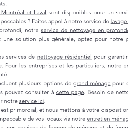
ts.
Montréal et Laval
sont disponibles pour un servi
mpeccables ? Faites appel à notre service de
lavage 
profondi, notre
service de nettoyage en profond
ez une solution plus générale, optez pour notre
es services de
nettoyage résidentiel
pour garantir
e. Pour les entreprises et les particuliers, notre
e
pté.
incluent plusieurs options de
grand ménage
pour d
us pouvez consulter à
cette page
. Besoin de nett
ur notre
service ici
.
 est primordial, et nous mettons à votre dispositi
impeccable de vos locaux via notre
entretien ménag
es, nos services de
femme de ménage
et de
femm