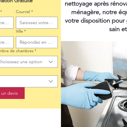
mation Gratuite
nettoyage après rénov
ménagère, notre équ
*
Courriel
*
votre disposition pour
sain e
Ville
*
mbre de chambres
*
hoisissez une option
un devis