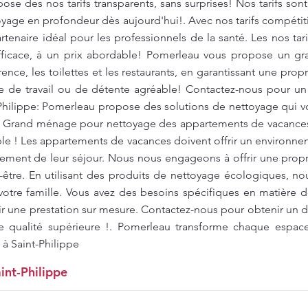
se des nos tarifs transparents, sans surprises! Nos tarifs sont
toyage en profondeur dès aujourd'hui!. Avec nos tarifs compéti
tenaire idéal pour les professionnels de la santé. Les nos tari
fficace, à un prix abordable! Pomerleau vous propose un g
ence, les toilettes et les restaurants, en garantissant une pro
re de travail ou de détente agréable! Contactez-nous pour un 
-Philippe: Pomerleau propose des solutions de nettoyage qui 
. Grand ménage pour nettoyage des appartements de vacances 
ble ! Les appartements de vacances doivent offrir un environne
inement de leur séjour. Nous nous engageons à offrir une prop
-être. En utilisant des produits de nettoyage écologiques, no
otre famille. Vous avez des besoins spécifiques en matière
r une prestation sur mesure. Contactez-nous pour obtenir un de
e qualité supérieure !. Pomerleau transforme chaque espac
 à Saint-Philippe
int-Philippe