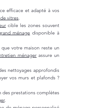
ce efficace et adapté à vos
de vitres
.
eur
cible les zones souvent
grand ménage
disponible à
 que votre maison reste un
ntretien ménager
assure un
es nettoyages approfondis
oyer vos murs et plafonds ?
on des prestations complètes
er
.
e de ménage personnalisé