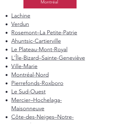
Montréal
Lachine
Verdun
Rosemont–La Petite-Patrie
Ahuntsic-Cartierville
Le Plateau-Mont-Royal
L'Île-Bizard–Sainte-Geneviève
Ville-Marie
Montréal-Nord
Pierrefonds-Roxboro
Le Sud-Ouest
Mercier–Hochelaga-
Maisonneuve
Côte-des-Neiges–Notre-
Dame-de-Grâce
Anjou