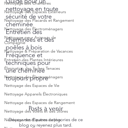
Guide pour un
Nettoyage des Chambres
nettoyage en toute
Nettoyage des Espaces Extérieurs
sécurité de votre
Nettoyage des Placards et Rangement
cheminée
Nettoyage des Électroménagers
Entretien des
Nettoyage pour Animaux de
cheminées et des
Compagnie
poêles à bois
Nettoyage & Préparation de Vacances
Fréquence et
Entretien des Plantes Intérieures
techniques pour
Élimination des Taches Tenaces
une cheminée
Nettoyage des Électroménagers
toujours propre
Nettoyage des Espaces de Vie
Nettoyage Appareils Électroniques
Nettoyage des Espaces de Rangement
Posts à venir
Nettoyage des Volets et des Stores
Découvrez d'autres catégories de ce
Nettoyage des Espaces de jeux
blog ou revenez plus tard.