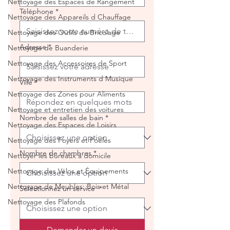
Nettoyage des Espaces de Rangement
Téléphone
*
Nettoyage des Appareils d Chauffage
Nettoyage des Outils de Bricolage
Adresse
*
Nettoyage de Buanderie
Nettoyage des Accessoires de Sport
Nettoyage des Instruments d Musique
Ville
*
Nettoyage des Zones pour Aliments
Nettoyage et entretien des voitures
Nombre de salles de bain
*
Nettoyage des Espaces de Loisirs
Nettoyage des Foyers et Poêles
Nombre de chambres
*
Nettoyer les bureaux à domicile
Nettoyage des Vélos et Équipements
Nettoyage de Meubles: Bois et Métal
Sélectionnez un service
*
Nettoyage des Plafonds
Demander un devis